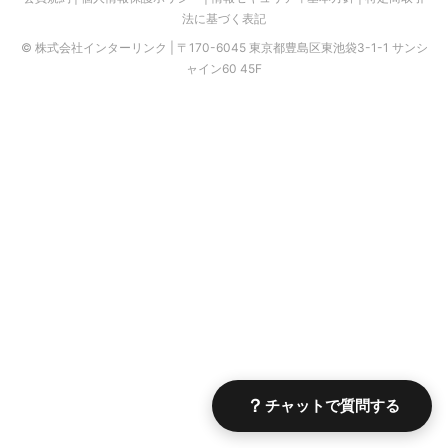
法に基づく表記
ドメイン取得
© 株式会社インターリンク | 〒170-6045 東京都豊島区東池袋3-1-1 サンシ
上記に該当しない・サービスがわからない・全般的な質問
ャイン60 45F
？
チャットで質問する