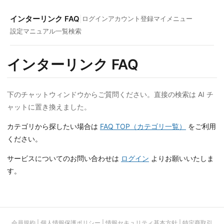
インターリンク FAQ
|
ログイン
アカウント登録
マイメニュー
設定マニュアル一覧
検索
インターリンク FAQ
🤖
お困りのことはございますか？AIチャット
にお問い合わせください。
下のチャットウィンドウからご質問ください。直接の検索は AI チ
※氏名等の個人情報の入力はお控えくださ
ャットに置き換えました。
い。
また、AIによる自動応答（有人対応なし）
カテゴリから探したい場合は
FAQ TOP（カテゴリ一覧）
をご利用
のため、適切な回答ができない場合がござ
ください。
います。あらかじめご了承ください。
サービスについてのお問い合わせは
ログイン
よりお願いいたしま
🤖
どのサービスについてのご質問ですか？
す。
インターネット接続 ▸
VPN ▸
レンタルサーバー ▸
インターリンクLTE SIM
メール ▸
会員規約
|
個人情報保護ポリシー
|
情報セキュリティ基本方針
|
特定商取引