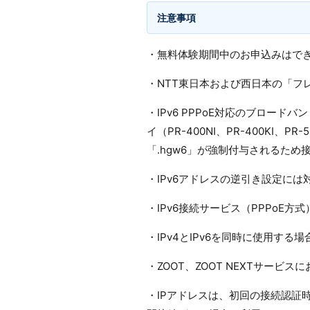
注意事項
・無料体験期間中のお申込みはで
・NTT東日本および西日本の「フ
・IPv6 PPPoE対応のブロー
イ（PR-400NI、PR-400K
「.hgw6」が強制付与されるため
・IPv6アドレスの逆引き設定に
・IPv6接続サービス（PPPo
・IPv4とIPv6を同時に使用す
・ZOOT、ZOOT NEXTサー
・IPアドレスは、初回の接続認証