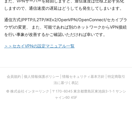
また、VPNサーバーを経由しますと、通信速度は仕様上必ず劣化
しますので、通信速度の遅延はどうしても発生してしまいます。
通信方式(PPTP/L2TP/IKEv2/OpenVPN/OpenConnect/セカイブラ
ウザ)の変更、 また、可能であれば別のネットワークからVPN接続
を行い事象が改善するかご確認いただければ幸いです。
＞＞セカイVPNの設定マニュアル一覧
会員規約
|
個人情報保護ポリシー
|
情報セキュリティ基本方針
|
特定商取引
法に基づく表記
© 株式会社インターリンク | 〒170-6045 東京都豊島区東池袋3-1-1 サンシ
ャイン60 45F