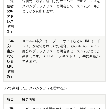
「送
送信元（最後に経由したサーバー）のIPアドレスを
信者
スパムブラックリストと照会して、スパムメールか
のIP
どうかを判断します。
アド
レス
で判
別」
「本
メールの本文中にアダルトサイトなどのURL（アド
文に
レス）が記述されていた場合、そのURLのドメイン
書か
部分をブラックリストと照合させ、スパムかどうか
れて
判断します。 ※HTML・テキストメール共に判断が
いる
できます。
URL
で判
断」
3.2
で判別した、スパムをどう処理するか
項目
設定内容
「迷
スパムメールと判断されたメールを、迷惑メールフ