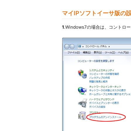
マイIPソフトイーサ版の
1
.Windows7の場合は、コン