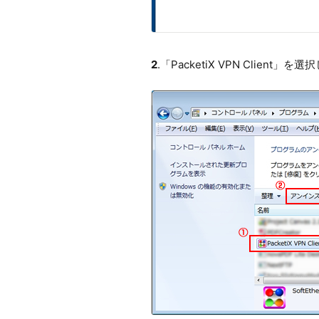
2
.「PacketiX VPN Clien