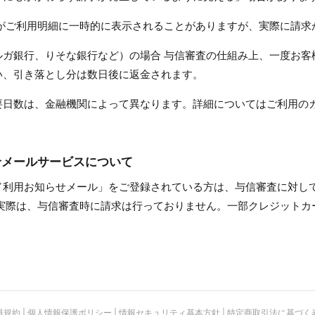
額がご利用明細に一時的に表示されることがありますが、実際に請求
ルガ銀行、りそな銀行など）の場合 与信審査の仕組み上、一度お客
い、引き落とし分は数日後に返金されます。
要日数は、金融機関によって異なります。詳細についてはご利用の
せメールサービスについて
ド利用お知らせメール」をご登録されている方は、与信審査に対し
 実際は、与信審査時に請求は行っておりません。一部クレジットカ
員規約
|
個人情報保護ポリシー
|
情報セキュリティ基本方針
|
特定商取引法に基づく