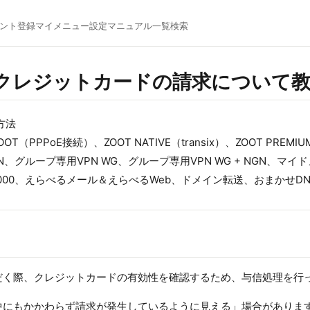
ント登録
マイメニュー
設定マニュアル一覧
検索
クレジットカードの請求について
方法
ZOOT（PPPoE接続）、ZOOT NATIVE（transix）、ZOOT PRE
、グループ専用VPN WG、グループ専用VPN WG + NGN、マイド
・2000、えらべるメール＆えらべるWeb、ドメイン転送、おまかせDN
だく際、クレジットカードの有効性を確認するため、与信処理を行
中にもかかわらず請求が発生しているように見える」場合がありま