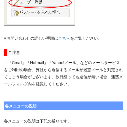
い。
また、AIによる自動
のため、適切な回答
います。あらかじめ
🤖
どのサービスについて
※お問い合わせの詳しい手順は
こちら
をご覧ください。
インターネット接続 
ご注意
レンタルサーバー ▸
・「Gmail」「Hotmail」「Yahoo!メール」などのメールサービス
インターリンクLTE 
をご利用の場合、弊社から返信するメールが迷惑メールと判定され
ドメイン取得
てしまう場合がございます。数日経っても返信が無い場合、迷惑メ
ールフォルダ内を確認してください。
上記に該当しない・サ
各メニューの説明
各メニューの説明は下記の通りです。