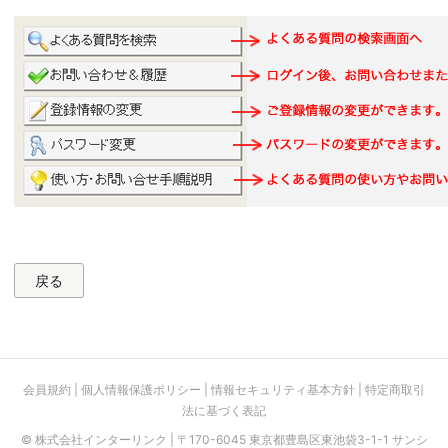
会員規約
|
個人情報保護ポリシー
|
情報セキュリティ基本方針
|
特定商取引
法に基づく表記
© 株式会社インターリンク | 〒170-6045 東京都豊島区東池袋3-1-1 サンシ