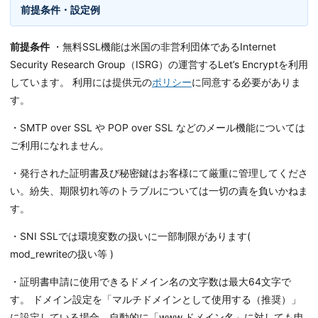
前提条件・設定例
前提条件
・無料SSL機能は米国の非営利団体であるInternet
Security Research Group（ISRG）の運営するLet’s Encryptを利用
しています。 利用には提供元の
ポリシー
に同意する必要がありま
す。
・SMTP over SSL や POP over SSL などのメール機能については
ご利用になれません。
・発行された証明書及び秘密鍵はお客様にて厳重に管理してくださ
い。紛失、期限切れ等のトラブルについては一切の責を負いかねま
す。
・SNI SSLでは環境変数の扱いに一部制限があります(
mod_rewriteの扱い等 )
・証明書申請に使用できるドメイン名の文字数は最大64文字で
す。 ドメイン設定を「マルチドメインとして使用する（推奨）」
に設定している場合、自動的に「www.ドメイン名」に対しても申