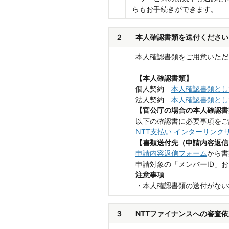
らもお手続きができます。
２
本人確認書類を送付ください
本人確認書類をご用意いただ
【本人確認書類】
個人契約
本人確認書類とし
法人契約
本人確認書類とし
【官公庁の場合の本人確認書
以下の確認書に必要事項をご
NTT支払い インターリン
【書類送付先（申請内容返信
申請内容返信フォーム
から書
申請対象の「メンバーID」
注意事項
・本人確認書類の送付がない
３
NTTファイナンスへの審査依