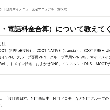
ント登録
マイメニュー
設定マニュアル一覧
検索
bal・電話料金合算）について教えて
方法
ZOOT（PPPoE接続）、ZOOT NATIVE（transix）、ZOOT P
カイVPN、グループ専用VPN、グループ専用VPN WG、マイドメイン
Web、ドメイン転送、おまかせDNS、インスタントDNS、MOOT
合算)は、「NTT東日本、NTT西日本、NTTドコモ」などNTTグルー
す。