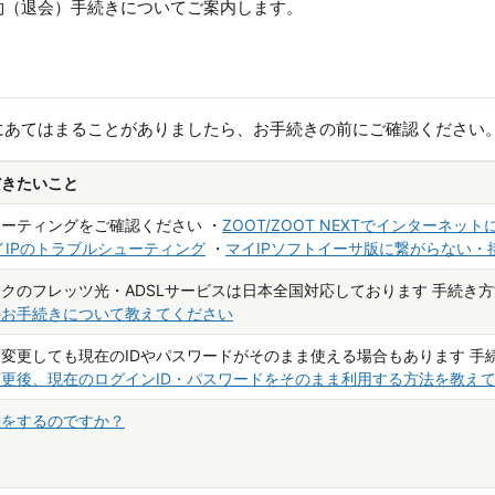
約（退会）手続きについてご案内します。
にあてはまることがありましたら、お手続きの前にご確認ください
だきたいこと
ーティングをご確認ください ・
ZOOT/ZOOT NEXTでインターネ
イIPのトラブルシューティング
・
マイIPソフトイーサ版に繋がらない・
クのフレッツ光・ADSLサービスは日本全国対応しております 手続き方
のお手続きについて教えてください
変更しても現在のIDやパスワードがそのまま使える場合もあります 手
更後、現在のログインID・パスワードをそのまま利用する方法を教え
御をするのですか？